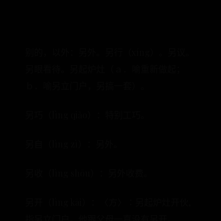
别的，以外：另外。另行（xíng）。另议。
另眼看待。另起炉灶（ａ．喻重新做起；
ｂ．喻另立门户，另搞一套）。
另巧（lìng qiǎo）：特别工巧。
另自（lìng zì）：另外。
另收（lìng shōu）：另外收费。
另开（lìng kāi）：〈方〉∶另起炉灶开伙,
指另立门户。他跟父母一直没有另开。