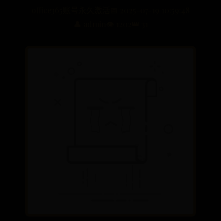
office365账号永久激活
📅 2025-07-19 10:59:48
👤 admin
👁️ 1202
👑 31