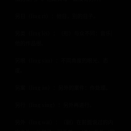
另日（lìng rì）：他日，别的日子。
另类（lìng lèi）：（形）与众不同：音乐|
他的作品很。
另眼（lìng yǎn）：不同角度的眼光、态
度。
另案（lìng àn）：另外的案件：作处理。
另行（lìng xíng）：另外再进行。
另外（lìng wài）：（副）在前面说过的内