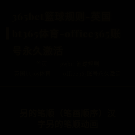
365bet篮球规则-英国
bt365体育-office365账
号永久激活
首页
365bet篮球规则
英国bt365体育
office365账号永久激活
另的笔顺（笔画顺序）汉
字另的笔顺动画