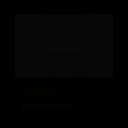
365bet篮球规则
鐵達尼號沉沒事故
📅 07-12
👁️ 3190