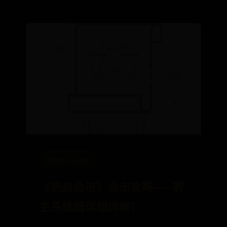
英国bt365体育
《热血合击》合击攻略——转
生系统超详细详解！