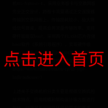
机RG-N18010-E，采用业务板卡与交换网板
完全正交设计，跨板卡流量通过正交连接器
传输到交换网板上，传输损耗较小，极大降
低信号衰减，提高业务流量传输效率。支持
硬件层级双boot，采用两个FLASH芯片存储
boot软件（系统引导程序），实现硬件级
点击进入首页
boot冗余备份，避免因FLASH芯片故障导致
交换机无法启动。（详情请登录网址：
https://www.ruijie.com.cn/cp/jh-yqw-
hxjh/n18010e/）
上述关于交换机的分类主要是根据交换机的
技术特点、应用规模和架构设计等方面进行
划分，以满足不同网络环境和需求的要求，