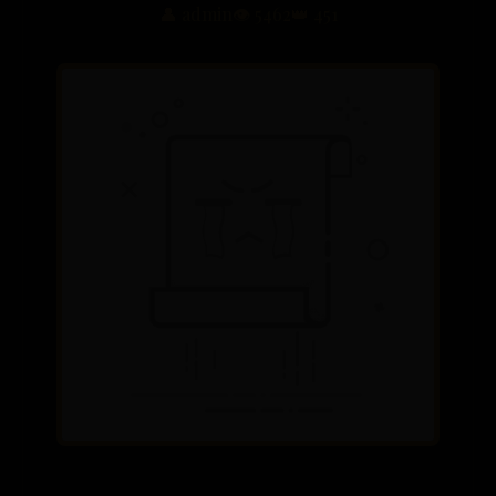
👤 admin
👁️ 5462
👑 451