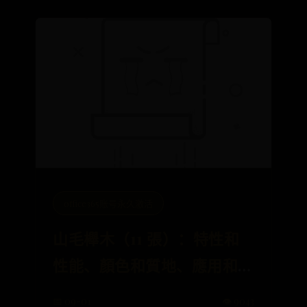
office365账号永久激活
山毛櫸木（11 張）：特性和
性能、顏色和質地、應用和結
構。木頭的圖案和樹本身是什
📅 09-01
👁️ 9043