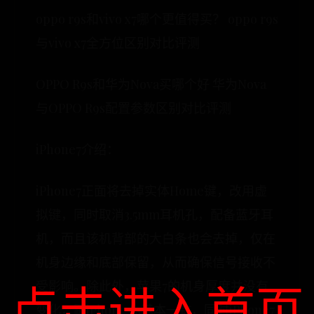
oppo r9s和vivo x7哪个更值得买？ oppo r9s
与vivo x7全方位区别对比评测
OPPO R9s和华为Nova买哪个好 华为Nova
与OPPO R9s配置参数区别对比评测
iPhone7介绍：
iPhone7正面将去掉实体Home键，改用虚
拟键，同时取消3.5mm耳机孔，配备蓝牙耳
机，而且该机背部的大白条也会去掉，仅在
机身边缘和底部保留，从而确保信号接收不
点击进入首页
受影响。除此外，苹果7的机身厚度并没有
变化，跟iPhone 6s基本一致，同时iPhone7