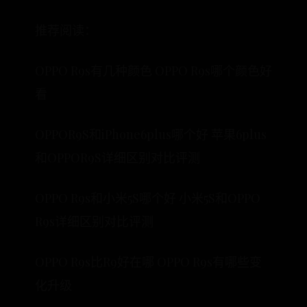
推荐阅读：
OPPO R9s有几种颜色 OPPO R9s哪个颜色好
看
OPPOR9S和iPhone6plus哪个好 苹果6plus
和OPPOR9S详细区别对比评测
OPPO R9s和小米5S哪个好 小米5S和OPPO
R9s详细区别对比评测
OPPO R9s比R9好在哪 OPPO R9s有哪些变
化升级