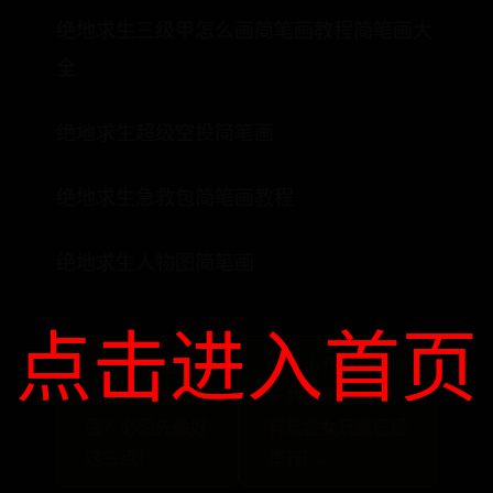
绝地求生三级甲怎么画简笔画教程简笔画大
全
绝地求生超级空投简笔画
绝地求生急救包简笔画教程
绝地求生人物图简笔画
点击进入首页
← 图文广告店
收集小乔全套皮肤
如何才能做大做
一共要花多少钱?
强？必须先做好
有氪金女玩家已经
这三点！
集齐! →