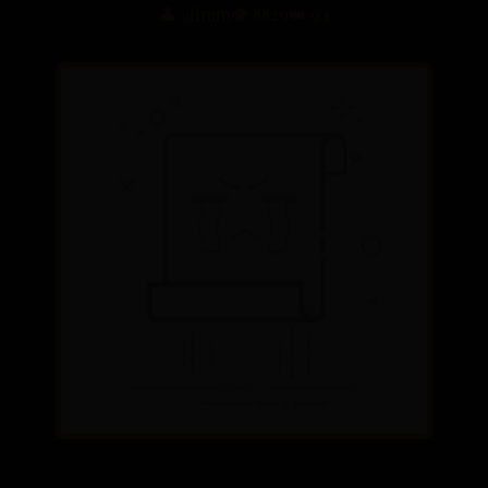
👤 admin
👁️ 8829
👑 94