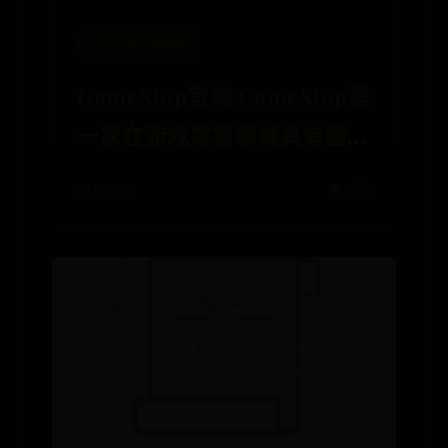
365bet篮球规则
GameStop官网,GameStop是
一家在游戏零售领域具有重要
地位的公司，以其丰富的游戏
📅 07-07
👁️ 5287
产品选择、专业的服务和优惠
的促销活动而闻名。.0