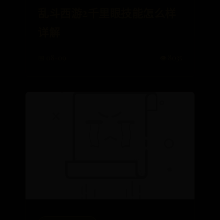
乱斗西游2千里眼技能怎么样
详解
📅 08-09
👁️ 8035