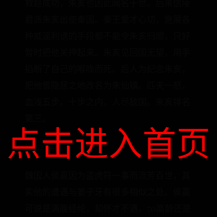
救赵成功，朱亥也因此闻名于世。后来信陵
君派朱亥出使秦国。秦王爱才心切，施展各
种威逼利诱的手段都不能令朱亥归顺，只好
暂时把他关押起来。朱亥见回国无望，用手
掐断了自己的喉咙而死。后人为纪念朱亥，
把他曾隐居之地改名为朱仙镇。匹夫一怒，
血浅五步。十步之内，人尽敌国。朱亥排名
第三。
点击进入首页
NO.2 侯赢
魏国人侯赢因为盗虎符一事而流芳百世，其
实他的遭遇与姜子牙有很多相似之处。侯赢
可说是满腹经纶，却怀才不遇，70高龄还是