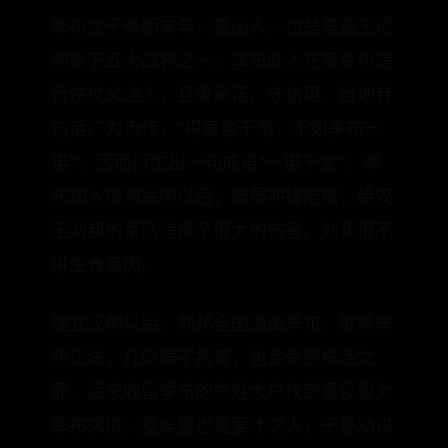
季布生于秦朝末年，楚国人，也是楚霸王项
羽账下五大战将之一。季布此人在家乡也是
行侠仗义之人，且重承诺、守信用。当地有
句话广为流传，“得黄金千两，不如季布一
诺”。因而衍生出一句成语“一诺千金”。季
布加入项羽军中以后，屡屡冲锋陷阵，给汉
王刘邦的军队造成了很大的伤害。刘邦恨不
得生食其肉。
建立汉朝以后，刘邦全国通缉季布，欲将季
布正法，凡隐瞒不报者，也会受到株连之
罪。后来收留季布的朱姓大户找到夏侯婴为
季布求情。夏侯婴也是爱才之人，于是劝说