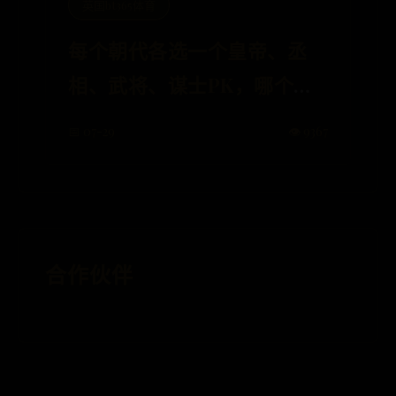
英国bt365体育
每个朝代各选一个皇帝、丞
相、武将、谋士PK，哪个朝
代阵容最强
📅 07-29
👁️ 9367
合作伙伴