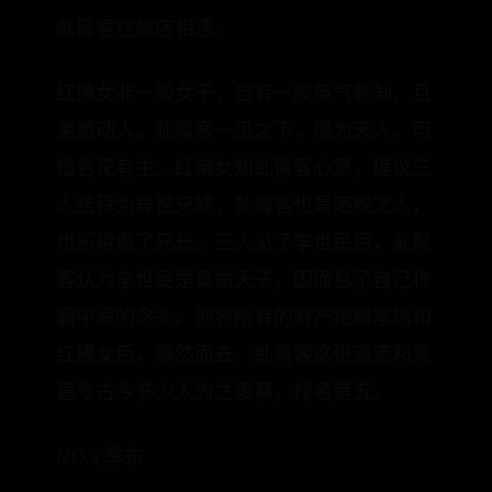
虬髯客在旅店相遇。
红拂女非一般女子，自有一股英气勃勃，且
美貌动人。虬髯客一见之下，惊为天人，可
惜名花有主。红拂女知虬髯客心意，提议三
人结拜为异性兄妹，虬髯客也是洒脱之人，
也乐得做了兄长。三人见了李世民后，虬髯
客认为李世民是真命天子，因而息了自己称
霸中原的念头。他将所有的财产相赠李靖和
红拂女后，飘然而去。虬髯客这份潇洒和爽
直令古今多少人为之羡慕，排名第五。
NO.4 季布