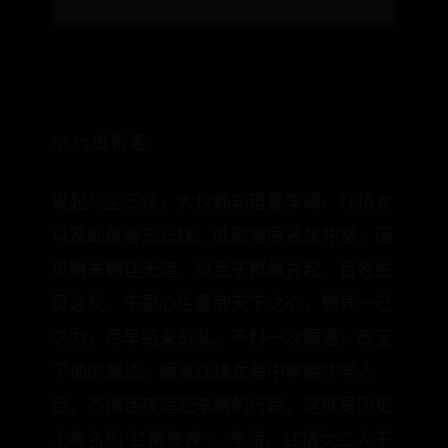
NO.5 虬髯客
说起风尘三侠，大伙都知道是李靖、红拂女
以及虬髯客三兄妹。虬髯客原名张仲坚，因
见隋末朝廷无道，以至于群雄并起，百姓生
灵涂炭。于是心生逐鹿天下之心，想凭一己
之力，尽早结束战乱。不料一次偶遇，改变
了他的想法。原来红拂女看中李靖才学人
品，不惜连夜追赶李靖的行踪，这就是历史
上有名的“红拂夜奔”。李靖、红拂女二人于