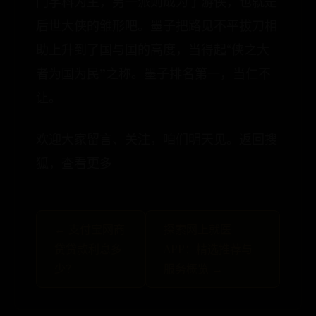
门学科为主，另一派则成为了游侠，也就是
后世大侠的雏形吧。墨子把路见不平拔刀相
助上升到了国与国的高度，当得起“侠之大
者为国为民”之称。墨子排名第一，当仁不
让。
欢迎大家留言、关注，咱们明天见。返回搜
狐，查看更多
← 支付宝网商
探索网上就医
贷贷款利息多
APP：精选推荐与
少？
服务概览 →