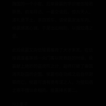
魏国的一个小官。后来侯赢的学识被信陵君
获悉，前来拜访。一番交谈后，惊为天人。
遂礼贤下士，亲自驾车，请侯赢安坐车内。
侯赢感其心诚，于是出山相助，以报知遇之
恩。
此后侯赢又向信陵君推荐了大才朱亥。在信
陵君准备率领一众门客以死救赵的时候，侯
赢献上绝妙的盗虎符之计，最终打破了秦国
消灭赵国的企图。侯赢也在功成之后自尽谢
罪而亡。侯赢可谓有勇有谋之人，为报知遇
之恩不惜以命相抵。侯赢排名第二。
NO.墨子