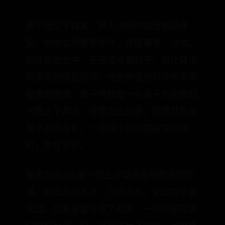
墨子出生于微末，对人世间的疾苦感同身
受。他创立的墨家学派，提倡兼爱、非攻。
他在乱世之中，苦苦追寻着和平。相比其他
的学派的侃侃而谈，他更希望用行动来实现
墨家的使命。墨子带领着一众弟子为实现和
平而上下奔走，哪里发生战争，哪里就有墨
家子弟的身影。一次弱小的宋国被楚国攻
打，危在旦夕。
墨家派出300弟子带上守城装备协助宋国守
城，楚国久攻不下，只得退却，宋国免于被
灭国。后来墨家分成了两派，一派以研究各