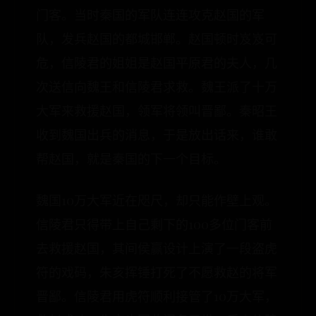
门客。当时秦国的军队连连攻克赵国的军
队，发兵赵国的都城邯郸。赵国顿时岌岌可
危，信陵君的姐姐是赵国平原君的夫人，几
次送信向魏王和信陵君求救。魏王派了十万
大军来救援赵国，领军将领叫晋鄙。秦昭王
收到魏国出兵的消息，于是放出话来，谁敢
帮赵国，就是秦国的下一个目标。
魏国10万大军近在咫尺，却只能作壁上观。
信陵君只得带上自己剩下的100多位门客前
去救援赵国，其间侯赢设计上演了一段盗虎
符的戏码，朱亥挥锤打死了不愿救赵的将军
晋鄙。信陵君用虎符顺利接管了10万大军，