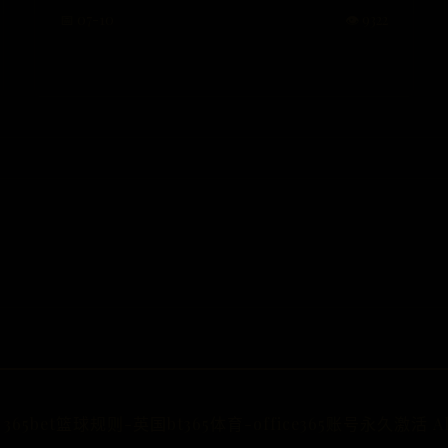
📅 07-10
👁️ 9322
365bet篮球规则-英国bt365体育-office365账号永久激活 All R