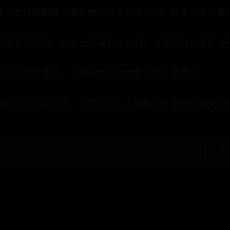
我为她详细解释了哪些食物可能影响药物，并建议她在服
病情逐渐好转。这也让我深刻体会到，合理的饮食搭配对
生或药师的意见，了解具体的饮食禁忌和注意事项。
收藏和评论这篇文章，让更多的人了解解药性食物的相关知
排行榜前十名（最土豪的奢侈品手机排行榜，看看吧）
字