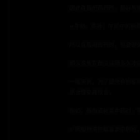
因此在服用西药时，最好与绿
⏩牛奶、茶叶：牛奶中的钙
所以在服用西药时，也要避
那么这些东西应该隔多久才
一般来说，为了避免食物影
质合理安排饮食。
​例如，服用滋补类中药时，
🌱而服用清热解毒类中药