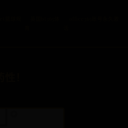
bet篮球规
英国bt365体
office365账号永久激
育
活
药性！