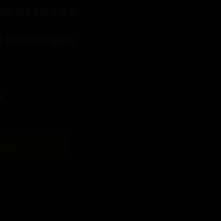
药期间注意饮食调整。
于药物治疗的重要性。
识。
体如何导入ps →