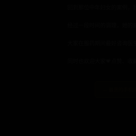
回到那位中年妇女的案例，
经过一段时间的调理，她的
大家在服药期间最好咨询医
同时也欢迎大家💗点赞、
← 最贵的手机