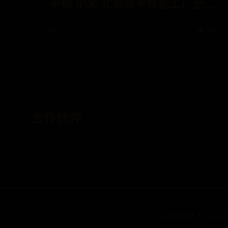
手锏 小米 北京昌平智能工厂全面
量产从投产到量产，不到五个月
📅 07-10
👁️ 618
时间， 小米 手机智能工厂实现了
新的跨越。今天一早，雷军宣
布，位于...
合作伙伴
Copyright ©
2026