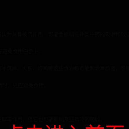
被认为具有破气作用，可能会影响滋补类中药的吸收和效
好避免食用白萝卜。
如冰淇淋、火锅、炸鸡等这些食物都可能刺激胃肠道，影
药时，更应避免食用。
热解毒作用，但它也可能影响某些药物的吸收。