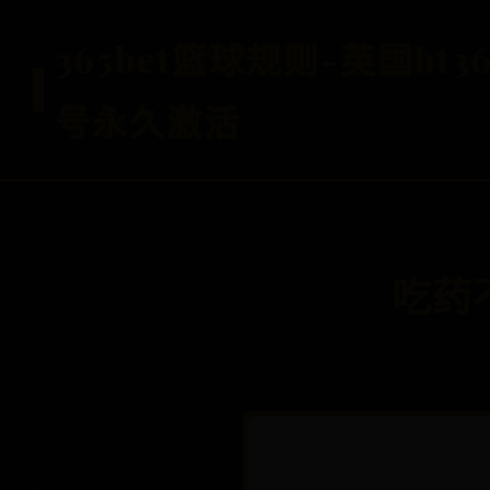
365bet篮球规则-英国bt36
号永久激活
吃药