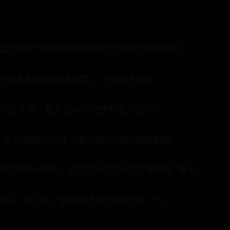
者因为吃了某些食物而影响了药物作用的情况。
年妇女急匆匆地走进诊室，一脸焦虑地说：
什么效果，是不是我吃的食物有问题？”
，发现她确实吃了一些可能影响药效的食物。
物的吸收和效果，这就是我们常说的“解药性”食物。
性呢？接下来，我就给大家详细介绍一下。