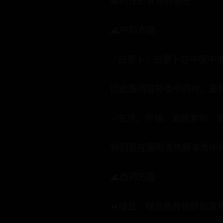
解药性的食物有哪些
🌊中药方面
✅白萝卜：白萝卜在中医中
因此服用滋补类中药时，最
✅生冷、辛辣、油腻食物：
特别是在服用清热解毒类中
🌊西药方面
⏩绿豆：绿豆具有很好的清