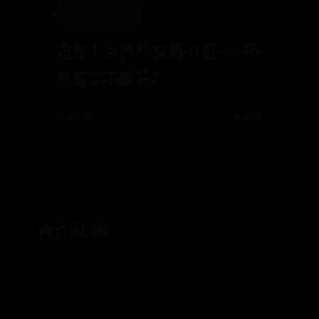
365bet篮球规则
追光丨世界杯攻略·H组——不
是冤家不聚头？
📅 06-27
👁️ 9248
合作伙伴