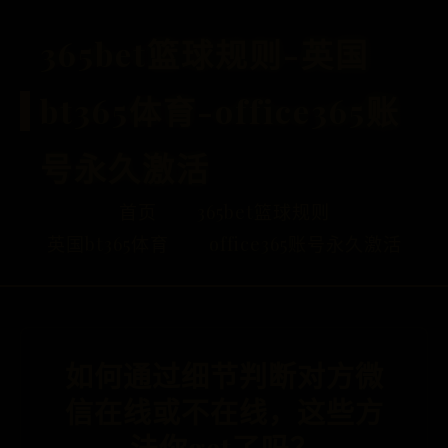
365bet篮球规则-英国
bt365体育-office365账
号永久激活
首页
365bet篮球规则
英国bt365体育
office365账号永久激活
如何通过细节判断对方微
信在线或不在线，这些方
法你get了吗？