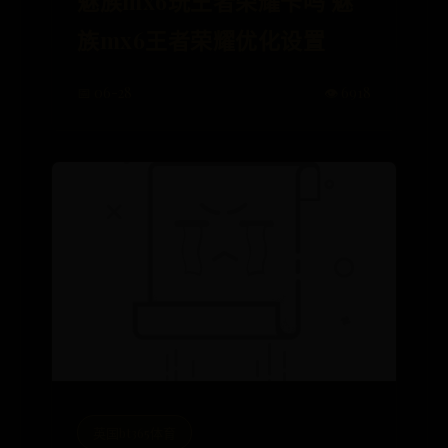
魅族mx6玩王者荣耀卡吗 魅
族mx6王者荣耀优化设置
📅 06-28
👁️ 6918
英国bt365体育