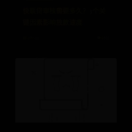
快联贷审核需要多久？3个关
键因素影响放款速度
📅 06-29
👁️ 6532