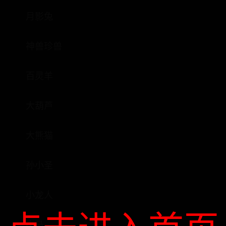
月影兔
神兽珍兽
百灵羊
大葫芦
大熊猫
孙小圣
小龙人
小马