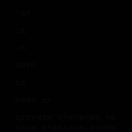
小葫芦
小武
小昕
战神罗成
玄武
推荐宠物：龙女
龙女是普通宠物，是平民玩家的首选，技能
非常出色，剑气能杀人于无形，龙女的颜值