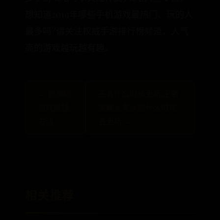
想知道2019年哪些手机游戏最热门、玩的人
最多吗?请关注权威手游排行榜频道，人气
高的游戏越玩越有趣。
← 做魔域
王者什么时候更新,王者
游戏赚钱
荣耀王者水晶什么时候
方法
会更新 →
相关推荐