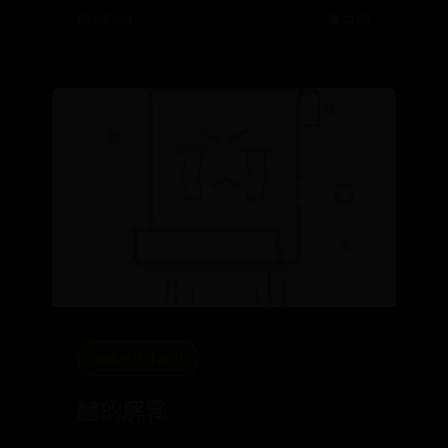
📅 08-01
👁️ 7386
365bet篮球规则
臚的解释