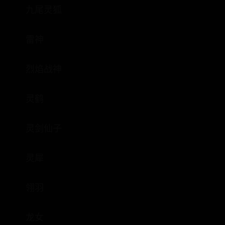
九尾灵狐
雷神
烈焰战神
灵鹤
灵剑仙子
灵犀
翎羽
龙女