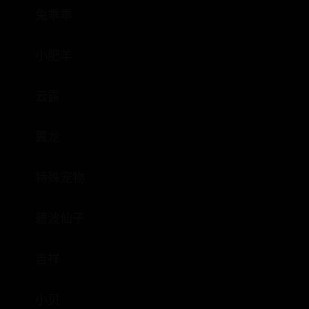
兔乖乖
小肥羊
云露
翼龙
特殊宠物
碧波仙子
吉祥
小贝