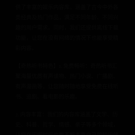
供了丰富的娱乐内容库，涵盖了古今中外各
类经典及热门作品，满足不同年龄、不同兴
趣的用户需求。同时，我们还提供离线下载
功能，让您在没有网络的情况下也能享受精
彩内容。
【奇热听书特色】1. 免费畅听：奇热听书汇
聚海量优质有声读物、热门小说、广播剧、
有声漫画等，让您随时随地享受免费在线听
书、追剧、看电影的乐趣。
2. 内容丰富：我们的内容库涵盖了文学、历
史、科普、哲学、情感、亲子等多个领域，
让您在闲暇时间也能不断丰富自己的知识储