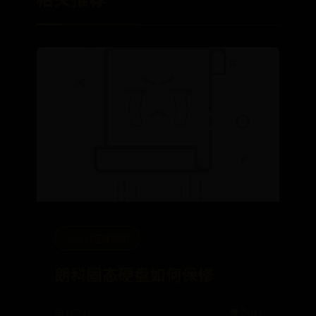
365bet篮球规则
朗科固态硬盘如何保修
📅 07-23
👁️ 8013