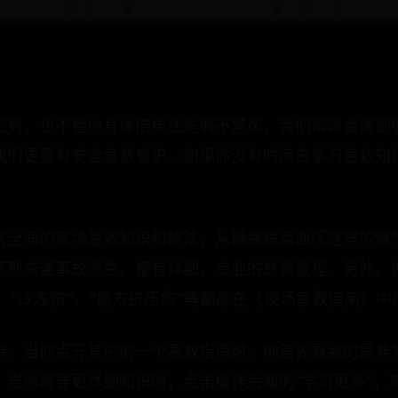
宅男，也不管你身体倍棒还是弱不禁风，我们常常会遇到
我们更要有安全急救意识。如果你没有时间去学习急救知识
常全面的现场急救知识和技法，从糖尿病高血压这样的慢
苏到交通事故逃生，都有详细、专业的急救教程。另外，像
喘”、“冷冻伤”、“塌方挤压伤”等都能在《现场急救指南》
单。当你点开其中的一个急救指南时，你首先看到的是非
。当你需要更详细知识时，点击操作后面的“学习更多”，