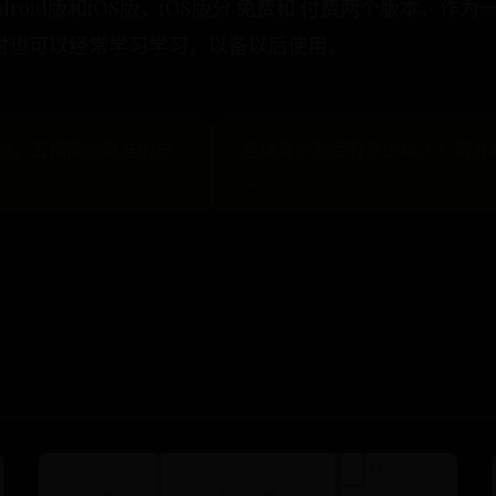
droid版和iOS版，iOS版分 免费和 付费两个版本。
时也可以经常学习学习，以备以后使用。
之旅，五福同心是谁的皮
全球海外到底有多少华人？海外
→