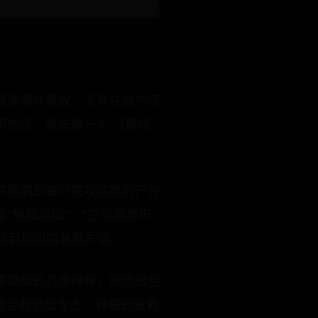
很多意外事故。尤其在这个连
的话，就安装一个 《现场
性疾病到虫叮蛇咬这样的户外
“施救须知”、“生命迹象识
中找到相应的急救方法。
常简单的几步操作，按照这些
就会有更加专业、详细的急救