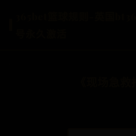
365bet篮球规则-英国bt36
号永久激活
《现场急救