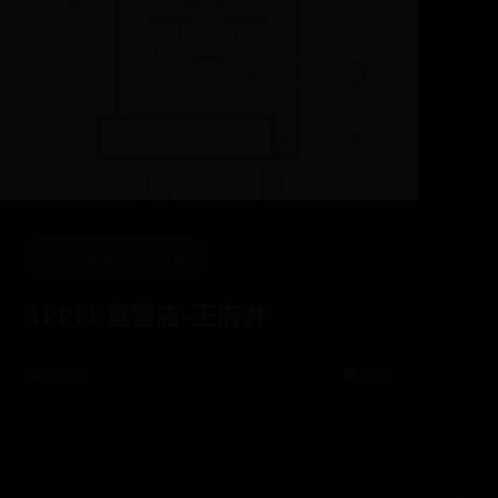
office365账号永久激活
APPLE直营店-王府井
📅 07-06
👁️ 8371