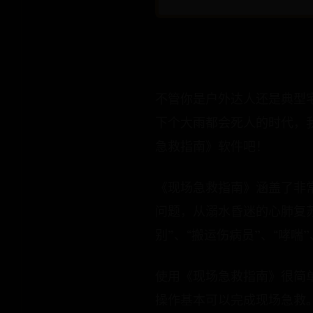
不管你是户外达人还是典型
下个大雨都会死人的时代，
急救指南》软件吧！
《现场急救指南》涵盖了非
问题，从溺水昏迷的心肺复
别”、“搬运伤病员”、“哮
使用《现场急救指南》很简
操作基本可以完成现场急救