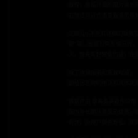
教程，包括详细的图片演示
右侧还可以点击查看演示视
这款App不光有详细的急救
警”等。当遇到突发情况时
人、预先写好短信内容，在
除了详细指南和急救电话，
面给出医院的电话和具体距
该软件由 珠海奥美软件公司
国内外长期从事医药信息、临
合作，为用户提供专业、实