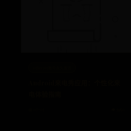
office365账号永久激活
Android来电秀应用：个性化来
电体验指南
📅 07-03
👁️ 3950