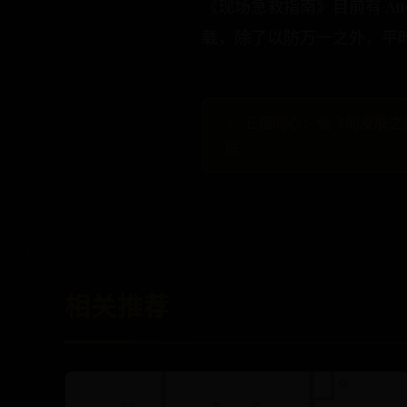
《现场急救指南》目前有 An
载，除了以防万一之外，平
← 五福同心：张飞的皮肤
肤
相关推荐