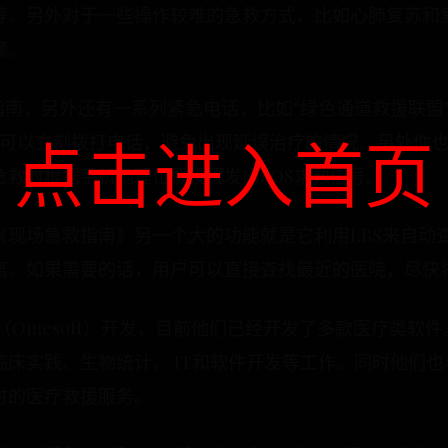
等。另外对于一些操作较难的急救方式，比如心肺复苏和
频。
指南，另外还有一系列紧急电话，比如“绿色通道救援联盟”、
点击进入首页
，可以立刻拨打电话，避免出现延误治疗的情况。另外你
急救时根据手机地理位置设置发出SOS求救信号。
《现场急救指南》另一个大的功能就是它利用LBS来自动
离。如果需要的话，用户可以直接查找最近的医院，尽快
（Omesoft）开发，目前他们已经开发了多款医疗类软件
床实践、生物统计、 IT和软件开发等工作。同时他们
时的医疗救援服务。