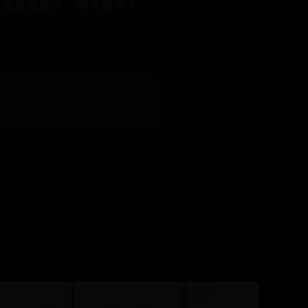
作为一款急救软件，非常值得下
华人排名最多的十个国家！