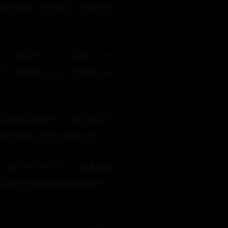
复苏体位，在操作上方的图片
“急救中心”、“匪警”、“火
也可以提前设定几个急救联系
查找附近的医院，并在地图下
将患者送往医院接受治疗。
。整个团队有25人，很多都在
也与绿色救援联盟等机构进行