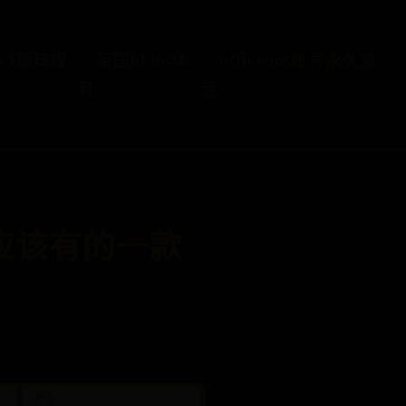
bet篮球规
英国bt365体
office365账号永久激
育
活
应该有的一款