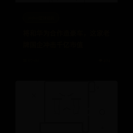
365bet篮球规则
将和华为合作造豪车，这家老
牌国企冲击千亿市值
📅 07-01
👁️ 404