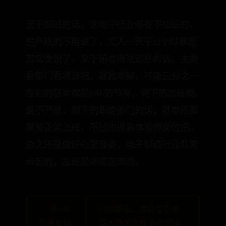
至于加班的话，这电子行业哪有不加班的，
生产线的不用说了，工人一天干12小时都是
家常便饭了，至于研发测试这些的话，主要
看部门看项目把，据我观察，可能三分之一
左右的基本都是986的节奏，剩下的加班倒
是不严重，剩下的职能部门的话，基本还都
算是正常上班，不过也得具体看你岗位把。
总之还是做好心里准备，电子制造行业非常
辛苦的，加班是非常正常的。
← 带wifi
只狼影逝二度巨型忍者
的单反相
枭人物怎么样 巨型忍者